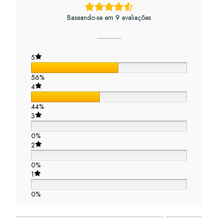
Baseando-se em 9 avaliações
5
56%
4
44%
3
0%
2
0%
1
0%