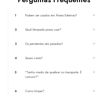
1
Podem ser usados em Áreas Externas?
2
Qual lâmpada posso usar?
3
Os pendentes são pesados?
4
Quais cores?
5
"Tenho medo de quebrar no transporte. É
comum?"
6
Como limpar?