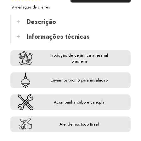
Avaliado
9
(
9
avaliações de clientes)
como
4.56
de 5, com
Descrição
baseado
em
Informações técnicas
avaliações
de
clientes
Produção de cerâmica artesanal
brasileira
Enviamos pronto para instalação
Acompanha cabo e canopla
Atendemos todo Brasil