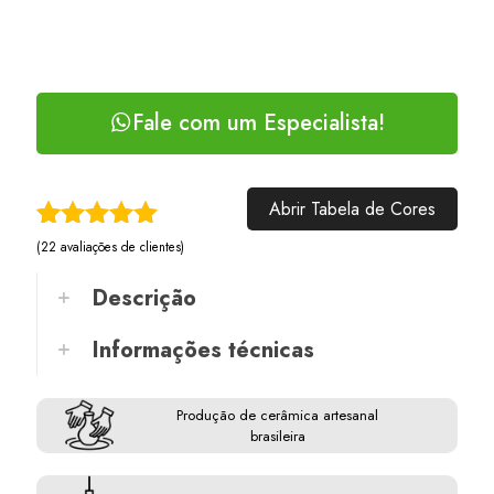
Fale com um Especialista!
Abrir Tabela de Cores
Avaliado
22
(
22
avaliações de clientes)
como
5.00
de 5, com
Descrição
baseado
em
Informações técnicas
avaliações
de clientes
Produção de cerâmica artesanal
brasileira