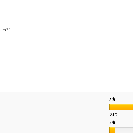
mum?"
5
94%
4