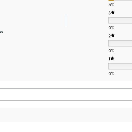
6%
3
0%
es
2
0%
1
0%