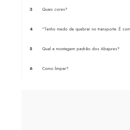
3
Quais cores?
4
"Tenho medo de quebrar no transporte. É co
5
Qual a montagem padrão dos Abajures?
6
Como limpar?