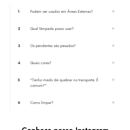
1
Podem ser usados em Áreas Externas?
2
Qual lâmpada posso usar?
3
Os pendentes são pesados?
4
Quais cores?
5
"Tenho medo de quebrar no transporte. É
comum?"
6
Como limpar?
Conheça nosso Instagram